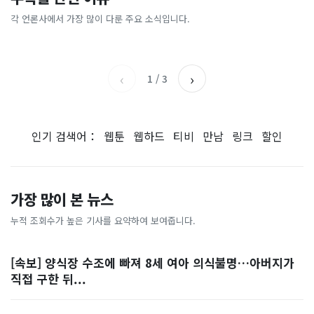
[날씨] 오늘 밤 또 내린다...내
파크골프 시장, 일제 독점 깨
간'을 샀다
국내증시 휴장에 개미들 안도,
륙 중심 최대 150mm
졌다...국산 53개 중소기업이
왜?
각 언론사에서 가장 많이 다룬 주요 소식입니다.
비즈워치
매일경제
시장 절반 차지
YTN
조선일보
‹
›
1
/
3
인기 검색어：
웹툰
웹하드
티비
만남
링크
할인
가장 많이 본 뉴스
누적 조회수가 높은 기사를 요약하여 보여줍니다.
[속보] 양식장 수조에 빠져 8세 여아 의식불명…아버지가
직접 구한 뒤...