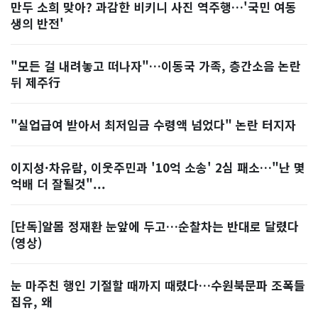
만두 소희 맞아? 과감한 비키니 사진 역주행…'국민 여동
생의 반전'
"모든 걸 내려놓고 떠나자"…이동국 가족, 층간소음 논란
뒤 제주行
"실업급여 받아서 최저임금 수령액 넘었다" 논란 터지자
이지성·차유람, 이웃주민과 '10억 소송' 2심 패소…"난 몇
억배 더 잘될것"...
[단독]알몸 정재환 눈앞에 두고…순찰차는 반대로 달렸다
(영상)
눈 마주친 행인 기절할 때까지 때렸다…수원북문파 조폭들
집유, 왜