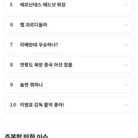
5
에르난데스 헤드샷 퇴장
―
6
펩 과르디올라
―
7
리베란테 우승하나?
―
8
연평도 북방 중국 어선 침몰
―
9
놀면 뭐하니
―
10
이범호 감독 활약 좋아!
―
홈플러스, 2000억원으로 '시
“제헌절이 코스피 살렸다”…
주목할 만한 이슈