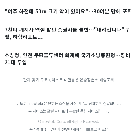
"여주 하천에 50㎝ 크기 악어 있어요"…30여분 만에 포획
7천피 깨지자 엑셀 밟던 증권사들 돌변…"내려갑니다" 7
월, 하향리포트...
소방청, 인천 쿠팡물류센터 화재에 국가소방동원령…장비
21대 투입
한자 찾기
무료IQ테스트
대한통운 운송장번호 배송조회
뉴토끼 | newtoki 은 원하는 소식을 가장 빠르고 정확하게 전달합니다.
본 서비스는 포털 사이트와 무관한 독립 서비스입니다.
© newtoki Corp. All Rights Reserved.
우리동네약국
연애가 전부야
케이팁
러브토크
애드팝